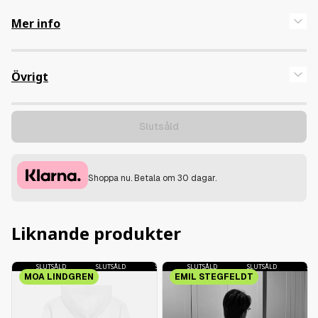
Mer info
Övrigt
Slutsåld
Shoppa nu. Betala om 30 dagar.
Liknande produkter
D
SLUTSÅLD
SLUTSÅLD
SLUTSÅLD
SLUTSÅLD
SLUTSÅLD
SLUTSÅLD
SLUTSÅLD
SLUTSÅLD
SLUT
MOA LINDGREN
EMIL STEGFELDT