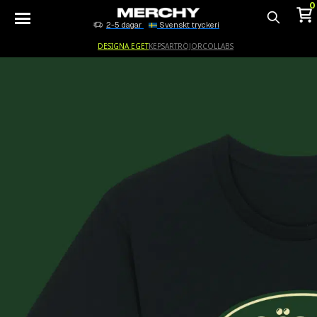
0
2-5 dagar
Svenskt tryckeri
Sök
DESIGNA EGET
KEPSAR
TRÖJOR
COLLABS