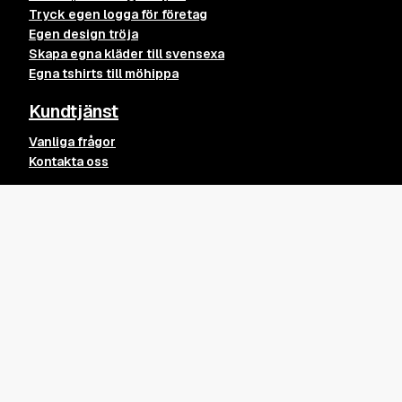
Tryck egen logga för företag
Egen design tröja
Skapa egna kläder till svensexa
Egna tshirts till möhippa
Kundtjänst
Vanliga frågor
Kontakta oss
Leverans
Söder Tee – Svart XS
Lägg till
349
kr
Leveransvillkor
Returpolicy
Köpvillkor
Övrigt
Kvalitet på våra kläder och tryck
Blogginlägg
Integritetspolicy
contact@merchy.se