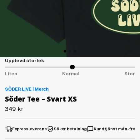
Upplevd storlek
Liten
Normal
Stor
SÖDER LIVE | Merch
Söder Tee – Svart XS
349
kr
Expressleverans
Säker betalning
Kundtjänst mån-fre