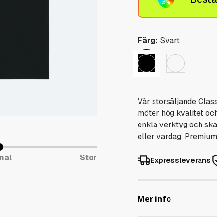
Färg:
Svart
Vår storsäljande Clas
möter hög kvalitet och 
enkla verktyg och skap
eller vardag. Premium
mal
Stor
Expressleverans
Mer info