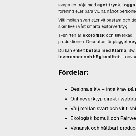
skapa en tröja med
eget tryck, logga
förening eller bara vill ha något person
Välj mellan svart eller vit basfärg och de
sker live i vårt smarta editorverktyg.
T-shirten är
ekologisk
och tillverkad i
produktionen. Dessutom är plagget
ve
Du kan enkelt
betala med Klarna
, Swi
leveranser och hög kvalitet
– oavset
Fördelar:
Designa själv – inga krav på 
Onlineverktyg direkt i webbl
Välj mellan svart och vit t-shi
Ekologisk bomull och Fairwea
Vegansk och hållbart produc