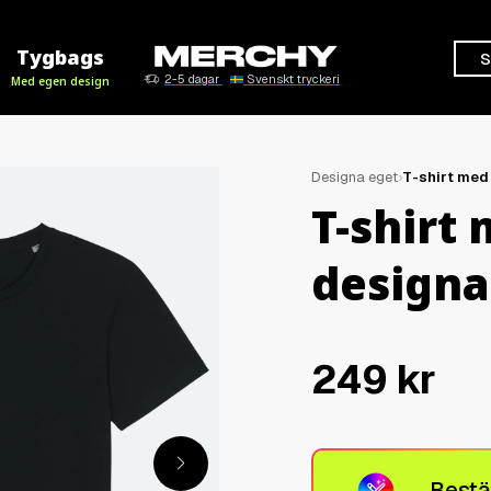
Tygbags
S
2-5 dagar
Svenskt tryckeri
Med egen design
Designa eget
›
T-shirt med
T-shirt 
designa 
249
kr
Bestä