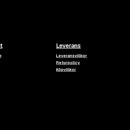
t
Leverans
r
Leveransvillkor
Returpolicy
Köpvillkor