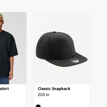
att ladda upp din bild eller logotyp! Klicka på
a” och välj din bild. Vi tillåter filformaten PNG
a hörnet av din bild för att placera runt. Och i högra
örstora.
pen ”Klar” och sedan ”Lägg till placering”.
ering klar. Du kan redigera denna, eller ladda upp
h välja en ytterligare placering genom att klicka på
yck
cka i vilka storlekar du vill beställa
shirt
Classic Snapback
229
kr