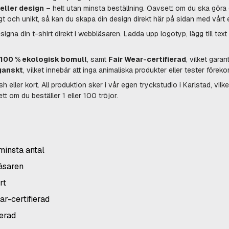
 eller design
– helt utan minsta beställning. Oavsett om du ska göra en 
ligt och unikt, så kan du skapa din design direkt här på sidan med vårt
signa din t-shirt direkt i webbläsaren. Ladda upp logotyp, lägg till text
100 % ekologisk bomull
, samt
Fair Wear-certifierad
, vilket garan
ganskt
, vilket innebär att inga animaliska produkter eller tester föreko
sh eller kort. All produktion sker i vår egen tryckstudio i Karlstad, vilk
t om du beställer 1 eller 100 tröjor.
minsta antal
äsaren
rt
r-certifierad
erad