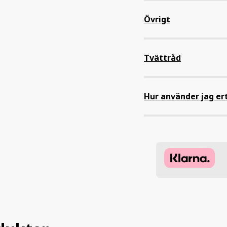
100% ekologisk bomull
Övrigt
Färger
Tvättråd
Storlek
Tvättas i 30 grader. Vänd gä
Hur använder jag er
Att göra egen merch m
minimikrav!
Välj metod – T
Klicka på ”Lad
Nu är det dags 
framsidan elle
Klicka för att 