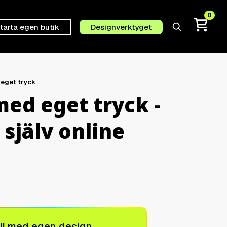
0
tarta egen butik
Designverktyget
Sök
 eget tryck
med eget tryck -
själv online
ll med egen design