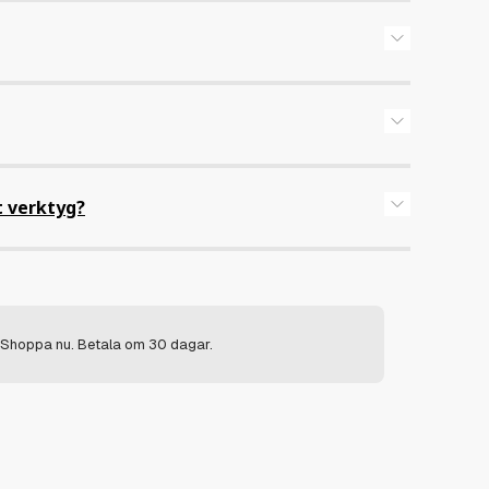
, 150 gsm. Unisex.
Svart, Vit
2XL, 3XL, L, M, S, XL, XS
rna plagget ut och in innan tvätt. Stryk ej direkt på tryck.
t verktyg?
ed vår editor är superenkelt – Helt utan
ryck eller Brodyr.
Shoppa nu. Betala om 30 dagar.
da upp & välj placering”
att välja vart du vill placera din bild – På
r baksidan? Varför inte båda?
markera vilken sida du vill ha ditt motiv.