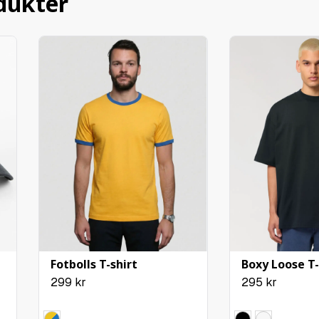
dukter
Nu är det dags 
knappen ”Bläddr
och JPG.
Ta tag i vänstr
hörnet för att f
Klicka på knap
Nu är din plac
en till bild oc
+ Lägg till tr
Psst! Glöm inte att kli
Fotbolls T-shirt
Boxy Loose T-
299
kr
295
kr