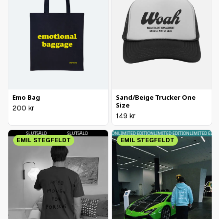
Emo Bag
Sand/Beige Trucker One
Size
200
kr
149
kr
D
SLUTSÅLD
LIMITED EDITION
SLUTSÅLD
LIMITED EDITION
SLUTSÅLD
LIMITED EDITION
SLUTSÅLD
LIMITED EDITION
LIMITED EDITI
EMIL STEGFELDT
EMIL STEGFELDT