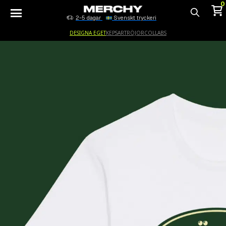
0
2-5 dagar
Svenskt tryckeri
Sök
DESIGNA EGET
KEPSAR
TRÖJOR
COLLABS