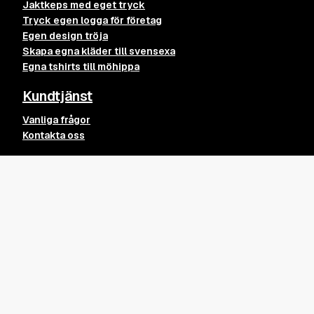
Jaktkeps med eget tryck
Tryck egen logga för företag
Egen design tröja
Skapa egna kläder till svensexa
Egna tshirts till möhippa
Kundtjänst
Vanliga frågor
Kontakta oss
Leverans
Söder Tee – Vit M
Lägg till
349
kr
Leveransvillkor
Returpolicy
Köpvillkor
Övrigt
Kvalitet på våra kläder och tryck
Blogginlägg
Integritetspolicy