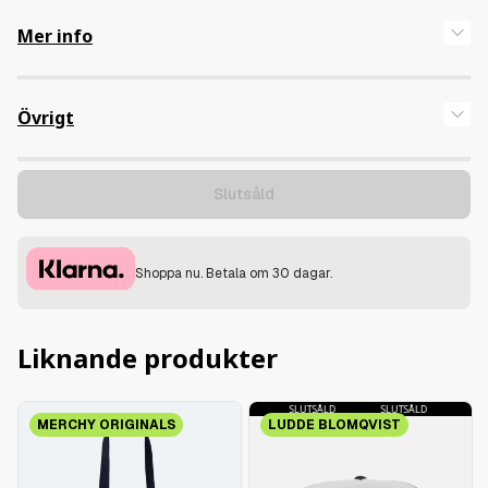
Mer info
Övrigt
Slutsåld
Shoppa nu. Betala om 30 dagar.
Liknande produkter
SLUTSÅLD
SLUTSÅLD
SLUTSÅLD
SLUTSÅLD
SLUT
MERCHY ORIGINALS
LUDDE BLOMQVIST