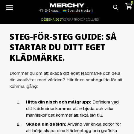
0
2-5 dagar
Svenskt tryckeri
Sök
DESIGNA EGET
KEPSAR
TRÖJOR
COLLABS
STEG-FÖR-STEG GUIDE: SÅ
STARTAR DU DITT EGET
KLÄDMÄRKE.
Drömmer du om att skapa ditt eget klädmärke och dela
din kreativitet med världen? Här är en snabbguide för att
komma igång:
Hitta din nisch och målgrupp:
Definiera vad
ditt klädmärke kommer att erbjuda och vilka
människor det kommer att rikta sig till.
Skapa din design:
Använd vår enkla editor för
att börja skapa dina klädesplagg och grafiska