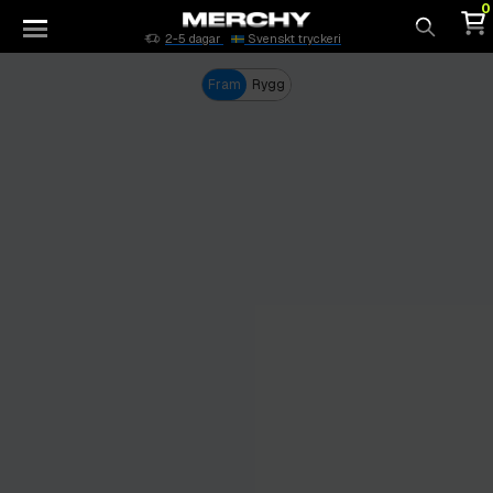
0
2-5 dagar
Svenskt tryckeri
Sök
Fram
Rygg