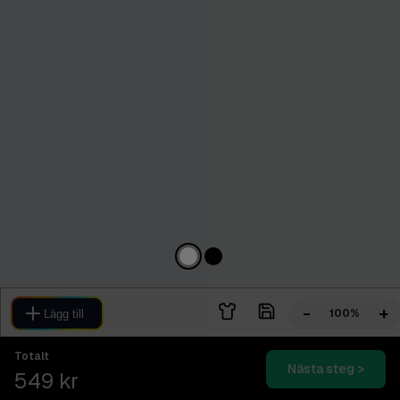
-
+
100%
Lägg till
Totalt
Nästa steg >
549 kr