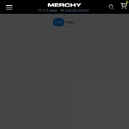
0
2-5 dagar
Svenskt tryckeri
Sök
Fram
Rygg