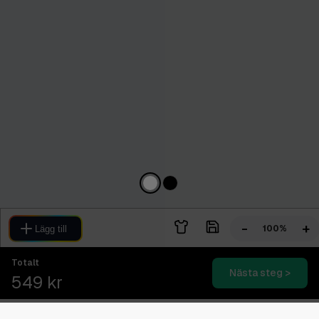
-
+
100%
Lägg till
Totalt
Nästa steg >
549 kr