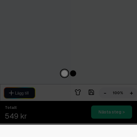
-
+
100%
Lägg till
Totalt
Nästa steg >
549 kr
Blixtsnabb leverans