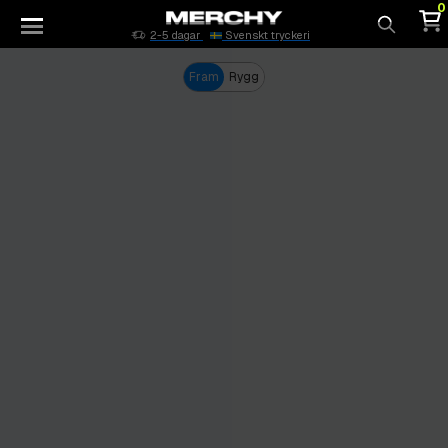
0
2-5 dagar
Svenskt tryckeri
Sök
Fram
Rygg