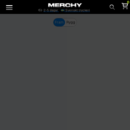
0
2-5 dagar
Svenskt tryckeri
Sök
Fram
Rygg