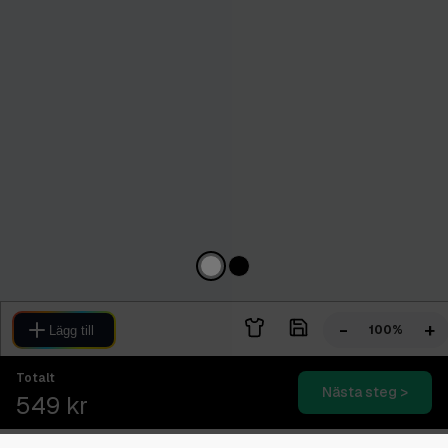
-
+
100%
Lägg till
Totalt
Nästa steg >
549 kr