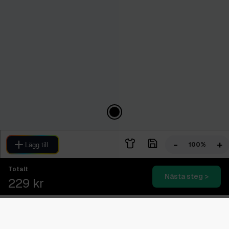
-
+
100%
Lägg till
Totalt
Nästa steg >
229 kr
Blixtsnabb leverans
2-4 dagars expressleverans