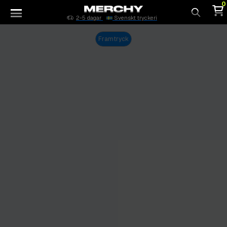
0
2-5 dagar
Svenskt tryckeri
Sök
Framtryck