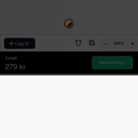
-
+
100%
Lägg till
Totalt
Nästa steg >
279 kr
Blixtsnabb leverans
2-4 dagars expressleverans
Svensk kundtjänst
08.00 - 16.00 (Vardagar)
Betala senare med Klarna