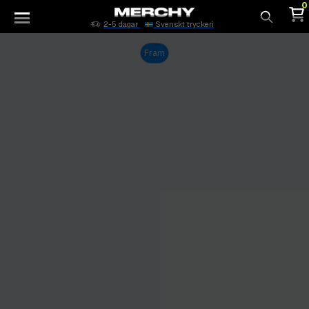
0
2-5 dagar
Svenskt tryckeri
Sök
Fram