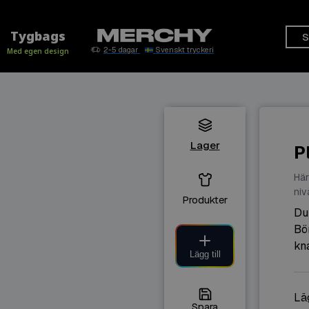
Tygbags
S
2-5 dagar
Svenskt tryckeri
Med egen design
Lager
P
Här
niv
Produkter
Du
Bör
kn
Lägg till
Läg
Spara