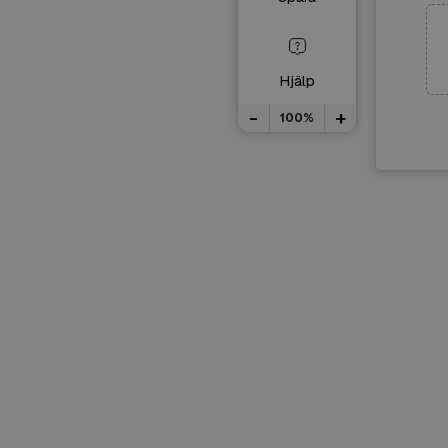
Hjälp
-
+
100%