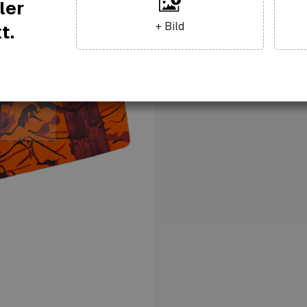
ler
+ Bild
t.