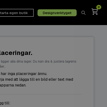
0
tarta egen butik
Designverktyget
Sök
laceringar.
 ligger alla dina lager. Du kan dra & justera lagrens
åer..
 har inga placeringar ännu.
ja med att lägga till en bild eller text med
apparna nedan.
g till: