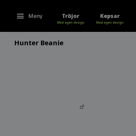
Tröjor
Kepsar
Meny
Med egen design
Med egen design
Hunter Beanie