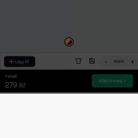
-
+
100%
Lägg till
Totalt
Nästa steg >
279 kr
Blixtsnabb leverans
2-4 dagars expressleverans
Svensk kundtjänst
08.00 - 16.00 (Vardagar)