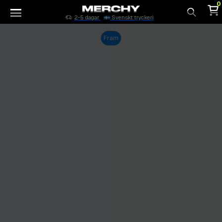
0
2-5 dagar
Svenskt tryckeri
Sök
Fram