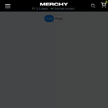
0
2-5 dagar
Svenskt tryckeri
Sök
Fram
Rygg