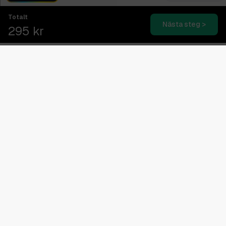
Totalt
Nästa steg >
295 kr
Blixtsnabb leverans
2-4 dagars expressleverans
Svensk kundtjänst
08.00 - 16.00 (Vardagar)
Betala senare med Klarna
Lita på våra kunder
Äälskar deras kvalitet på