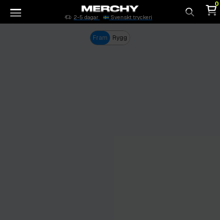
0
2-5 dagar
Svenskt tryckeri
Sök
Fram
Rygg