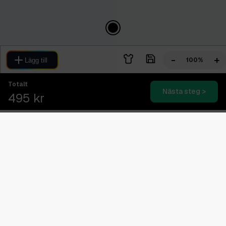
-
+
100%
Lägg till
Totalt
Nästa steg >
495 kr
Blixtsnabb leverans
2-4 dagars expressleverans
Svensk kundtjänst
08.00 - 16.00 (Vardagar)
Betala senare med Klarna