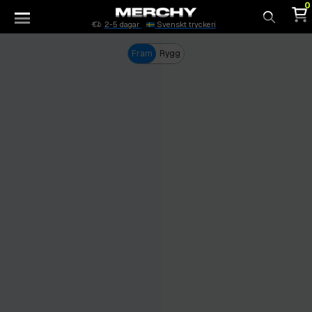
0
2-5 dagar
Svenskt tryckeri
Sök
Fram
Rygg