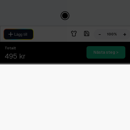
-
+
100%
Lägg till
Totalt
Nästa steg >
495 kr
Blixtsnabb leverans
2-4 dagars expressleverans
Svensk kundtjänst
08.00 - 16.00 (Vardagar)
Betala senare med Klarna