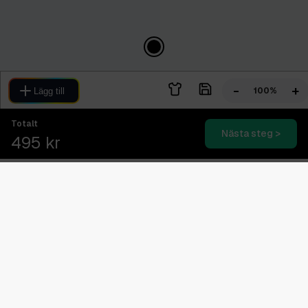
-
+
100%
Lägg till
Totalt
Nästa steg >
495 kr
Blixtsnabb leverans
2-4 dagars expressleverans
Svensk kundtjänst
08.00 - 16.00 (Vardagar)
Betala senare med Klarna