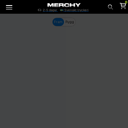
0
2-5 dagar
Svenskt tryckeri
Sök
Fram
Rygg