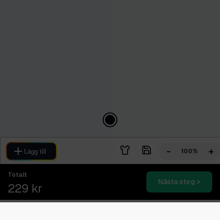
-
+
100%
Lägg till
Totalt
Nästa steg >
229 kr
Blixtsnabb leverans