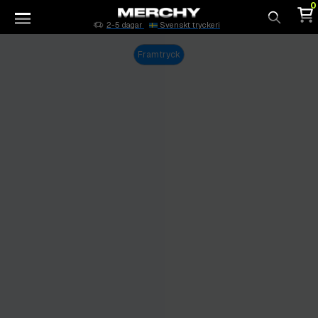
0
2-5 dagar
Svenskt tryckeri
Sök
Framtryck