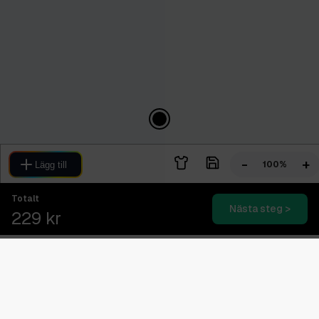
-
+
100%
Lägg till
Totalt
Nästa steg >
229 kr
Blixtsnabb leverans
2-4 dagars expressleverans
Svensk kundtjänst