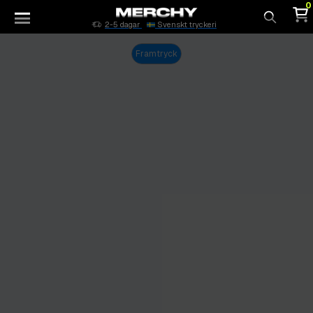
0
2-5 dagar
Svenskt tryckeri
Sök
Framtryck