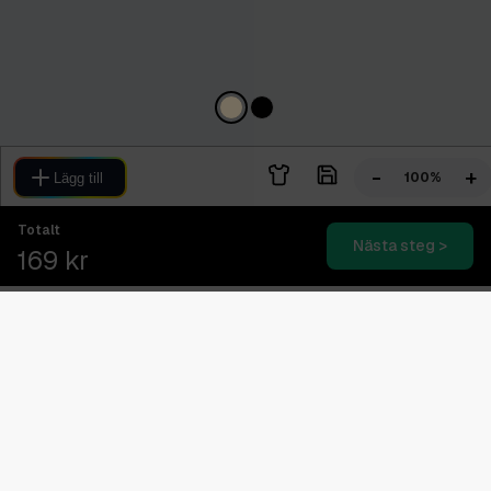
-
+
100%
Lägg till
Totalt
Nästa steg >
169 kr
Blixtsnabb leverans
2-4 dagars expressleverans
Svensk kundtjänst
08.00 - 16.00 (Vardagar)
Betala senare med Klarna