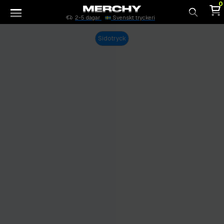
0
2-5 dagar
Svenskt tryckeri
Sök
Sidotryck