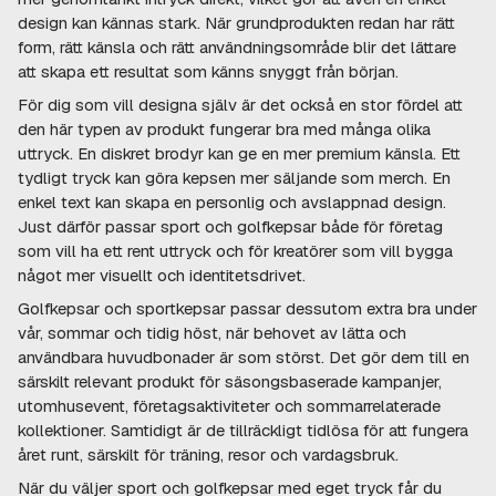
design kan kännas stark. När grundprodukten redan har rätt
form, rätt känsla och rätt användningsområde blir det lättare
att skapa ett resultat som känns snyggt från början.
För dig som vill designa själv är det också en stor fördel att
den här typen av produkt fungerar bra med många olika
uttryck. En diskret brodyr kan ge en mer premium känsla. Ett
tydligt tryck kan göra kepsen mer säljande som merch. En
enkel text kan skapa en personlig och avslappnad design.
Just därför passar sport och golfkepsar både för företag
som vill ha ett rent uttryck och för kreatörer som vill bygga
något mer visuellt och identitetsdrivet.
Golfkepsar och sportkepsar passar dessutom extra bra under
vår, sommar och tidig höst, när behovet av lätta och
användbara huvudbonader är som störst. Det gör dem till en
särskilt relevant produkt för säsongsbaserade kampanjer,
utomhusevent, företagsaktiviteter och sommarrelaterade
kollektioner. Samtidigt är de tillräckligt tidlösa för att fungera
året runt, särskilt för träning, resor och vardagsbruk.
När du väljer sport och golfkepsar med eget tryck får du