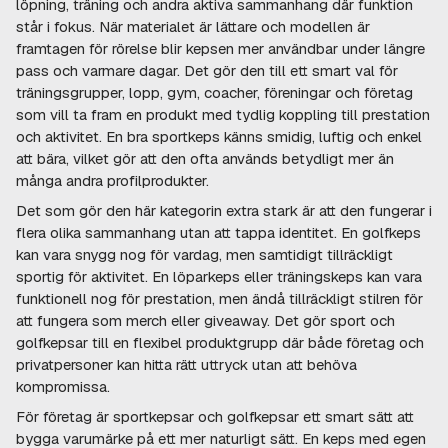
löpning, träning och andra aktiva sammanhang där funktion
står i fokus. När materialet är lättare och modellen är
framtagen för rörelse blir kepsen mer användbar under längre
pass och varmare dagar. Det gör den till ett smart val för
träningsgrupper, lopp, gym, coacher, föreningar och företag
som vill ta fram en produkt med tydlig koppling till prestation
och aktivitet. En bra sportkeps känns smidig, luftig och enkel
att bära, vilket gör att den ofta används betydligt mer än
många andra profilprodukter.
Det som gör den här kategorin extra stark är att den fungerar i
flera olika sammanhang utan att tappa identitet. En golfkeps
kan vara snygg nog för vardag, men samtidigt tillräckligt
sportig för aktivitet. En löparkeps eller träningskeps kan vara
funktionell nog för prestation, men ändå tillräckligt stilren för
att fungera som merch eller giveaway. Det gör sport och
golfkepsar till en flexibel produktgrupp där både företag och
privatpersoner kan hitta rätt uttryck utan att behöva
kompromissa.
För företag är sportkepsar och golfkepsar ett smart sätt att
bygga varumärke på ett mer naturligt sätt. En keps med egen