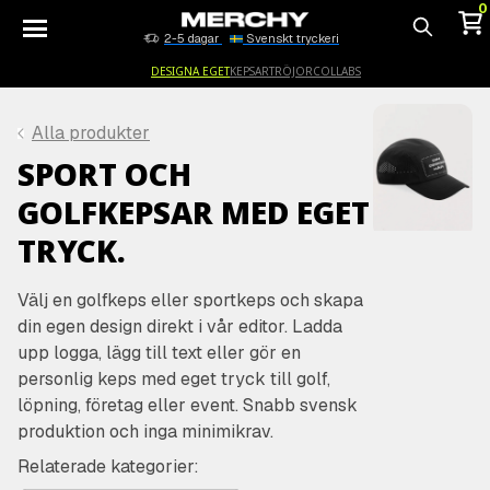
0
2-5 dagar
Svenskt tryckeri
Sök
DESIGNA EGET
KEPSAR
TRÖJOR
COLLABS
Alla produkter
SPORT OCH
GOLFKEPSAR MED EGET
TRYCK.
Välj en golfkeps eller sportkeps och skapa
din egen design direkt i vår editor. Ladda
upp logga, lägg till text eller gör en
personlig keps med eget tryck till golf,
löpning, företag eller event. Snabb svensk
produktion och inga minimikrav.
Relaterade kategorier: