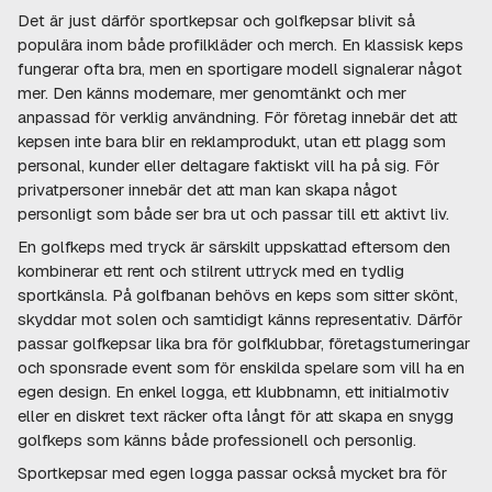
Det är just därför sportkepsar och golfkepsar blivit så
populära inom både profilkläder och merch. En klassisk keps
fungerar ofta bra, men en sportigare modell signalerar något
mer. Den känns modernare, mer genomtänkt och mer
anpassad för verklig användning. För företag innebär det att
kepsen inte bara blir en reklamprodukt, utan ett plagg som
personal, kunder eller deltagare faktiskt vill ha på sig. För
privatpersoner innebär det att man kan skapa något
personligt som både ser bra ut och passar till ett aktivt liv.
En golfkeps med tryck är särskilt uppskattad eftersom den
kombinerar ett rent och stilrent uttryck med en tydlig
sportkänsla. På golfbanan behövs en keps som sitter skönt,
skyddar mot solen och samtidigt känns representativ. Därför
passar golfkepsar lika bra för golfklubbar, företagsturneringar
och sponsrade event som för enskilda spelare som vill ha en
egen design. En enkel logga, ett klubbnamn, ett initialmotiv
eller en diskret text räcker ofta långt för att skapa en snygg
golfkeps som känns både professionell och personlig.
Sportkepsar med egen logga passar också mycket bra för