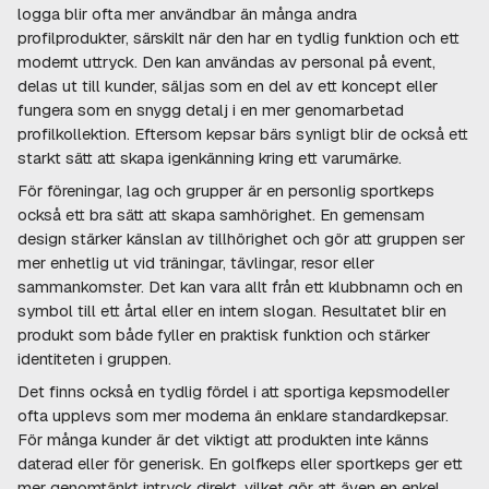
logga blir ofta mer användbar än många andra
profilprodukter, särskilt när den har en tydlig funktion och ett
modernt uttryck. Den kan användas av personal på event,
delas ut till kunder, säljas som en del av ett koncept eller
fungera som en snygg detalj i en mer genomarbetad
profilkollektion. Eftersom kepsar bärs synligt blir de också ett
starkt sätt att skapa igenkänning kring ett varumärke.
För föreningar, lag och grupper är en personlig sportkeps
också ett bra sätt att skapa samhörighet. En gemensam
design stärker känslan av tillhörighet och gör att gruppen ser
mer enhetlig ut vid träningar, tävlingar, resor eller
sammankomster. Det kan vara allt från ett klubbnamn och en
symbol till ett årtal eller en intern slogan. Resultatet blir en
produkt som både fyller en praktisk funktion och stärker
identiteten i gruppen.
Det finns också en tydlig fördel i att sportiga kepsmodeller
ofta upplevs som mer moderna än enklare standardkepsar.
För många kunder är det viktigt att produkten inte känns
daterad eller för generisk. En golfkeps eller sportkeps ger ett
mer genomtänkt intryck direkt, vilket gör att även en enkel