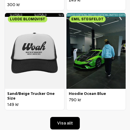
300
kr
SLUTSÅLD
LIMITED EDITION
SLUTSÅLD
LIMITED EDITION
SLUTSÅLD
LIMITED EDITION
SLUTSÅLD
LIMITED EDITION
LIMITED EDITION
LI
LUDDE BLOMQVIST
EMIL STEGFELDT
Sand/Beige Trucker One
Hoodie Ocean Blue
Size
790
kr
149
kr
Visa allt