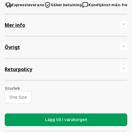
Expressleverans
Säker betalning
Kundtjänst mån-fre
Mer info
Övrigt
Returpolicy
Limiterad merch erbjuder inget öppet köp.
Storlek
Läs våra köpvillkor för mer info
Lägg till i varukorgen