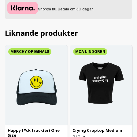
Shoppa nu. Betala om 30 dagar.
Liknande produkter
MERCHY ORIGINALS
MOA LINDGREN
Happy f*ck truck(er) One
Crying Croptop Medium
Size
249
kr