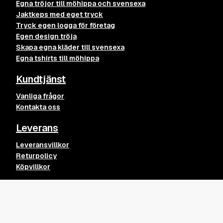
Egna tröjor till möhippa och svensexa
Jaktkeps med eget tryck
Tryck egen logga för företag
Egen design tröja
Skapa egna kläder till svensexa
Egna tshirts till möhippa
Kundtjänst
Vanliga frågor
Kontakta oss
Leverans
Leveransvillkor
Returpolicy
Köpvillkor
Övrigt
Emo Bag
Lägg till
200
kr
Kvalitet på våra kläder och tryck
Blogginlägg