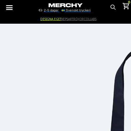
0
2-5 dagar
Svenskt tryckeri
Sök
DESIGNA EGET
KEPSAR
TRÖJOR
COLLABS