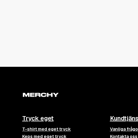
Tryck eget
Kundtjäns
T-shirt med eget tryck
Vanliga frågo
Keps med eget tryck
Kontakta oss