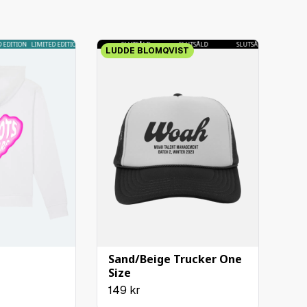
DITION
LUTSÅLD
LIMITED EDITION
SLUTSÅLD
LIMITED EDITION
SLUTSÅLD
SLUTSÅLD
SLUTSÅLD
SLUTSÅ
LUDDE BLOMQVIST
Sand/Beige Trucker One
Size
149
kr