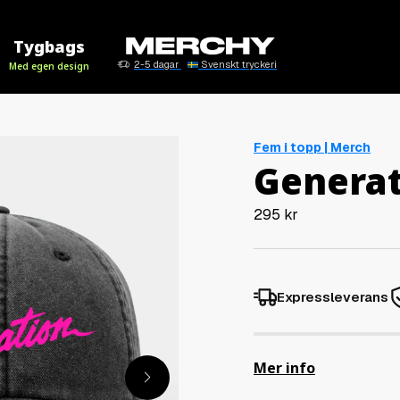
Tygbags
2-5 dagar
Svenskt tryckeri
Med egen design
Fem i topp | Merch
Generat
295
kr
Expressleverans
Mer info