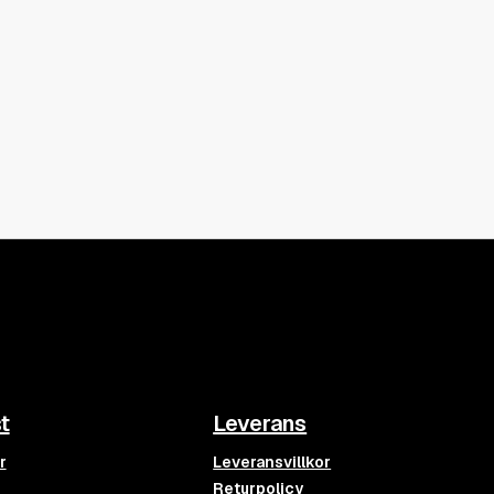
t
Leverans
r
Leveransvillkor
Returpolicy