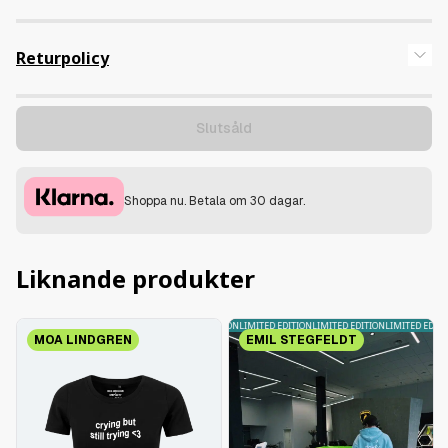
100% oborstad kvalitetsbomull.
Returpolicy
Limiterad merch som denna produkt erbjuder ingen retur.
Läs mer på
Retur & reklamation
Slutsåld
Shoppa nu. Betala om 30 dagar.
Liknande produkter
LIMITED EDITION
LIMITED EDITION
LIMITED EDITION
LIMITED EDITION
LIMITED EDITION
MOA LINDGREN
EMIL STEGFELDT