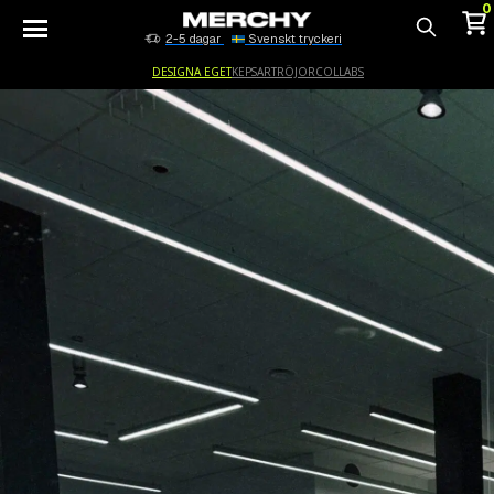
0
2-5 dagar
Svenskt tryckeri
Sök
DESIGNA EGET
KEPSAR
TRÖJOR
COLLABS