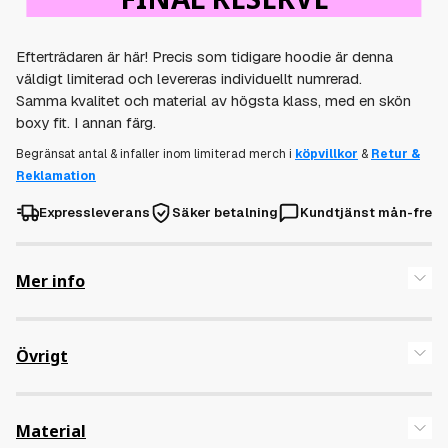
Efterträdaren är här! Precis som tidigare hoodie är denna
väldigt limiterad och levereras individuellt numrerad.
Samma kvalitet och material av högsta klass, med en skön
boxy fit. I annan färg.
Begränsat antal & infaller inom limiterad merch i
köpvillkor
&
Retur &
Reklamation
Expressleverans
Säker betalning
Kundtjänst mån-fre
Mer info
Boxy fit med oversized axelparti. Emil är 175 cm och bär
storleken medium. Medium passar 174 – 185 cm.
Övrigt
Storlek
2XL, L, M, S, XL, XS
Material
Färger
Ocean Blue