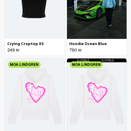
Crying Croptop XS
Hoodie Ocean Blue
249
kr
790
kr
SLUTSÅLD
SLUTSÅLD
SLUTSÅLD
SLUTSÅLD
SLUTS
MOA LINDGREN
MOA LINDGREN