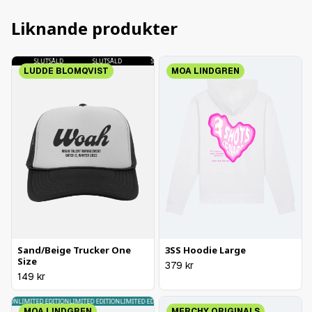
Liknande produkter
SLUTSÅLD
SLUTSÅLD
SLUTSÅLD
SLUTSÅLD
LUDDE BLOMQVIST
MOA LINDGREN
Sand/Beige Trucker One
3SS Hoodie Large
Size
379
kr
149
kr
ITION
LIMITED EDITION
LIMITED EDITION
LIMITED EDITION
LIMITED EDITION
MOA LINDGREN
MERCHY ORIGINALS