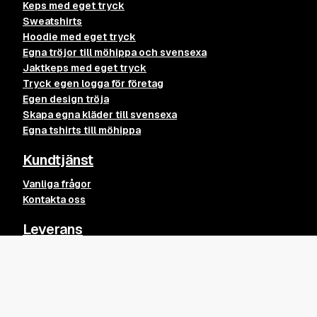
Keps med eget tryck
Sweatshirts
Hoodie med eget tryck
Egna tröjor till möhippa och svensexa
Jaktkeps med eget tryck
Tryck egen logga för företag
Egen design tröja
Skapa egna kläder till svensexa
Egna tshirts till möhippa
Kundtjänst
Vanliga frågor
Kontakta oss
Leverans
Snefylla keps
Leveransvillkor
Lägg till
295
kr
Returpolicy
Köpvillkor
Övrigt