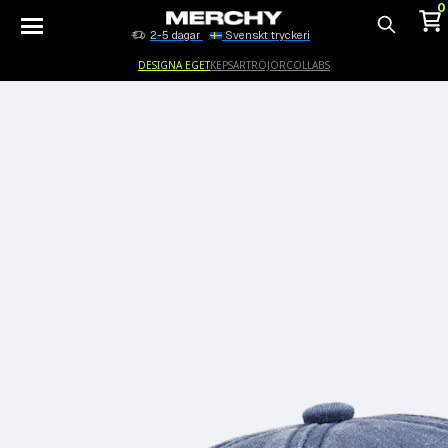
0
2-5 dagar
Svenskt tryckeri
Sök
DESIGNA EGET
KEPSAR
TRÖJOR
COLLABS