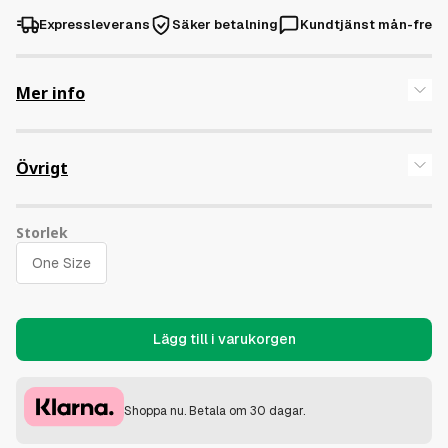
Expressleverans
Säker betalning
Kundtjänst mån-fre
Mer info
Normal passform. One size fits all.
Keps med spänne.
Övrigt
Storlek
Lägg till i varukorgen
Shoppa nu. Betala om 30 dagar.