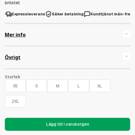
bröstet
Expressleverans
Säker betalning
Kundtjänst mån-fre
Mer info
Superskön true to size vegansk sweatshirt i 100% ekologisk
bommull
Övrigt
Storlek
Lägg till i varukorgen