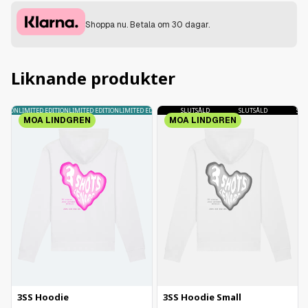
Shoppa nu. Betala om 30 dagar.
Liknande produkter
ITION
LIMITED EDITION
SLUTSÅLD
LIMITED EDITION
LIMITED EDITION
SLUTSÅLD
LIMITED EDITION
SLUTSÅLD
SLUTSÅLD
SLUT
MOA LINDGREN
MOA LINDGREN
3SS Hoodie
3SS Hoodie Small