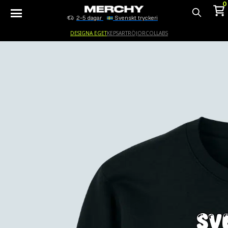
0
2-5 dagar
Svenskt tryckeri
Sök
DESIGNA EGET
KEPSAR
TRÖJOR
COLLABS