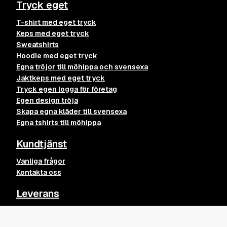
Tryck eget
T-shirt med eget tryck
Keps med eget tryck
Sweatshirts
Hoodie med eget tryck
Egna tröjor till möhippa och svensexa
Jaktkeps med eget tryck
Tryck egen logga för företag
Egen design tröja
Skapa egna kläder till svensexa
Egna tshirts till möhippa
Kundtjänst
Vanliga frågor
Kontakta oss
Leverans
Leveransvillkor
Sveriges Sweater
Lägg till
Returpolicy
595
kr