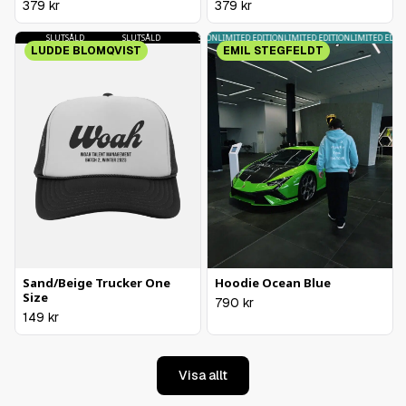
379
kr
379
kr
D
SLUTSÅLD
LIMITED EDITION
SLUTSÅLD
LIMITED EDITION
SLUTSÅLD
LIMITED EDITION
SLUTSÅLD
LIMITED EDITION
LIMITED EDITIO
LUDDE BLOMQVIST
EMIL STEGFELDT
Sand/Beige Trucker One
Hoodie Ocean Blue
Size
790
kr
149
kr
Visa allt