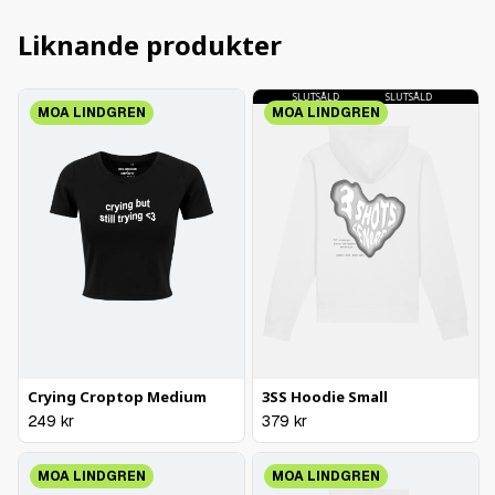
Liknande produkter
SLUTSÅLD
SLUTSÅLD
SLUTSÅLD
SLUTSÅLD
SLUT
MOA LINDGREN
MOA LINDGREN
Crying Croptop Medium
3SS Hoodie Small
249
kr
379
kr
MOA LINDGREN
MOA LINDGREN