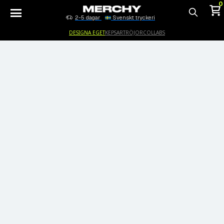
0
2-5 dagar
Svenskt tryckeri
Sök
DESIGNA EGET
KEPSAR
TRÖJOR
COLLABS