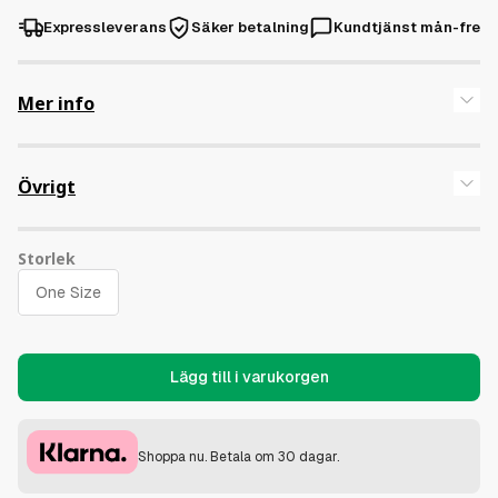
Expressleverans
Säker betalning
Kundtjänst mån-fre
Mer info
Svart/Vit Truckerkeps med justerbart spänne för en onesize-
fit.
Övrigt
Storlek
Lägg till i varukorgen
Shoppa nu. Betala om 30 dagar.