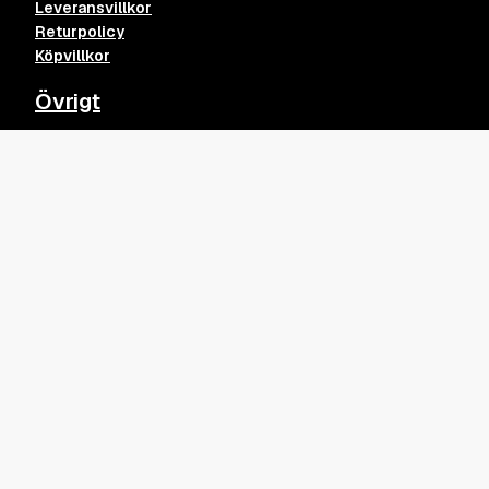
Leveransvillkor
Returpolicy
Köpvillkor
Övrigt
Kvalitet på våra kläder och tryck
Trashy Trucker
Lägg till
Blogginlägg
275
kr
Integritetspolicy
contact@merchy.se
Inspiration? Följ oss.