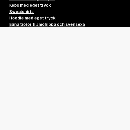
Keps med eget tryck
Sweatshirts
Hoodie med eget tryck
Egna tröjor till möhippa och svensexa
Jaktkeps med eget tryck
Tryck egen logga för företag
Egen design tröja
Skapa egna kläder till svensexa
Egna tshirts till möhippa
Kundtjänst
Vanliga frågor
Kontakta oss
Leverans
Leveransvillkor
Returpolicy
Köpvillkor