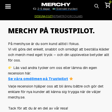
0
2-5 dagar
Svenskt tryckeri
Sök
DESIGNA EGET
KEPSAR
TRÖJOR
COLLABS
MERCHY PÅ TRUSTPILOT.
På merchy.se är du som kund alltid i fokus.
Vi vill göra det enkelt, snabbt och smidigt att beställa kläder
och merch med eget tryck – och din upplevelse betyder allt
för oss.
Läs vad andra tycker om oss eller lämna din egen
recension här:
Se våra omdömen på Trustpilot
Varje recension hjälper oss att bli ännu bättre och gör det
enklare för nya kunder att känna sig trygga när de väljer
merchy.se.
Tack för att du är en del av vår resa!