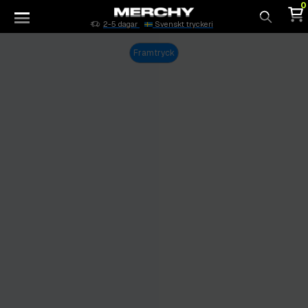
0
2-5 dagar
Svenskt tryckeri
Sök
Framtryck