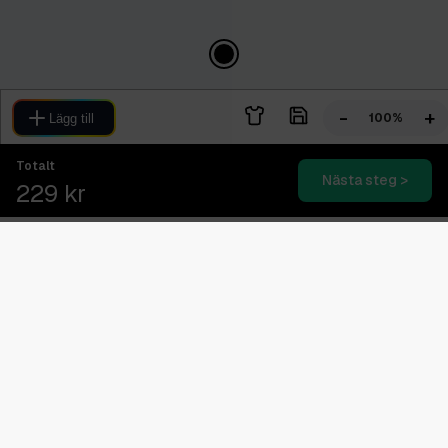
-
+
100%
Lägg till
Totalt
Nästa steg >
229 kr
Blixtsnabb leverans
2-4 dagars expressleverans
Svensk kundtjänst
08.00 - 16.00 (Vardagar)
Betala senare med Klarna