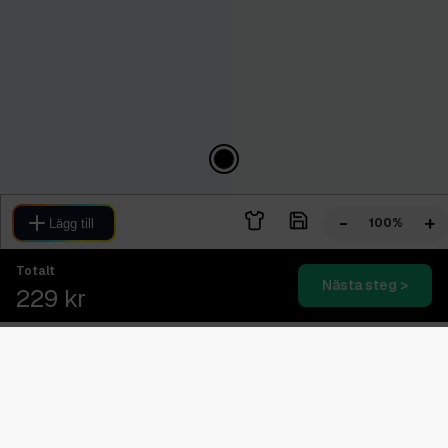
-
+
100%
Lägg till
Totalt
Nästa steg >
229 kr
Blixtsnabb leverans
2-4 dagars expressleverans
Svensk kundtjänst
08.00 - 16.00 (Vardagar)