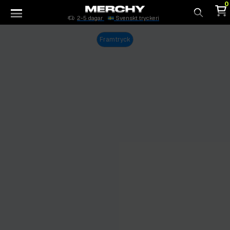
0
2-5 dagar
Svenskt tryckeri
Sök
Framtryck