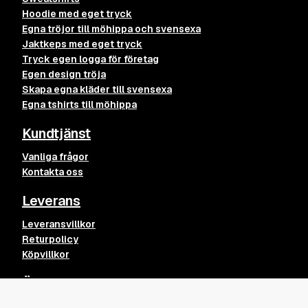
Hoodie med eget tryck
Egna tröjor till möhippa och svensexa
Jaktkeps med eget tryck
Tryck egen logga för företag
Egen design tröja
Skapa egna kläder till svensexa
Egna tshirts till möhippa
Kundtjänst
Vanliga frågor
Kontakta oss
Leverans
Leveransvillkor
Returpolicy
Köpvillkor
Övrigt
RUNA Sweater
Lägg till
599
kr
Kvalitet på våra kläder och tryck