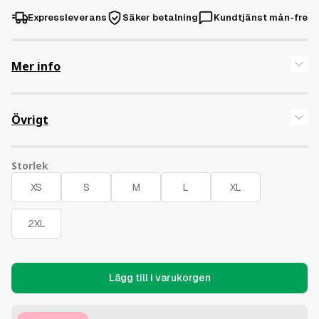
Expressleverans
Säker betalning
Kundtjänst mån-fre
Mer info
Borstad, 85% bomull – Organisk ringspunnen kammad, 15%
polyester – Återvunnet.
Övrigt
Storlek
Lägg till i varukorgen