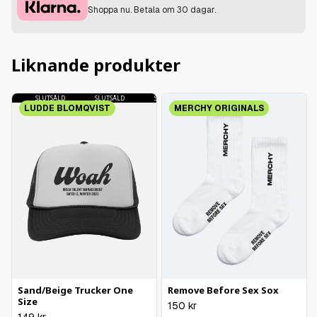
Shoppa nu. Betala om 30 dagar.
Liknande produkter
SLUTSÅLD
SLUTSÅLD
SLUTSÅLD
SLUTSÅLD
LUDDE BLOMQVIST
MERCHY ORIGINALS
Sand/Beige Trucker One
Remove Before Sex Sox
Size
150
kr
149
kr