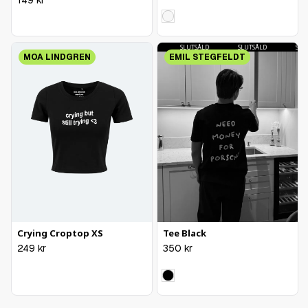
SLUTSÅLD
SLUTSÅLD
SLUTSÅLD
SLUTSÅLD
SLUTS
MOA LINDGREN
EMIL STEGFELDT
Crying Croptop XS
Tee Black
249
kr
350
kr