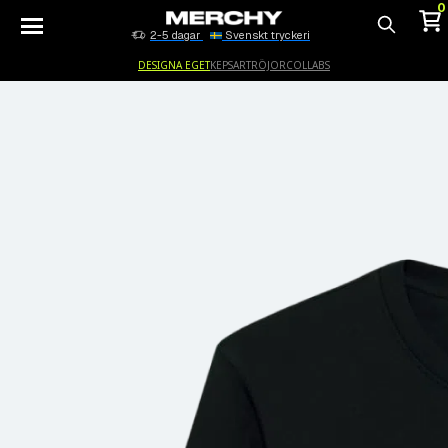
0
2-5 dagar
Svenskt tryckeri
Sök
DESIGNA EGET
KEPSAR
TRÖJOR
COLLABS