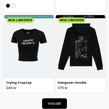
TION
LIMITED EDITION
SLUTSÅLD
LIMITED EDITION
LIMITED EDITION
SLUTSÅLD
LIMITED EDITION
SLUTSÅLD
SLUTSÅLD
SLUTS
MOA LINDGREN
MOA LINDGREN
Crying Croptop
Hangover Hoodie
249
kr
379
kr
Visa allt