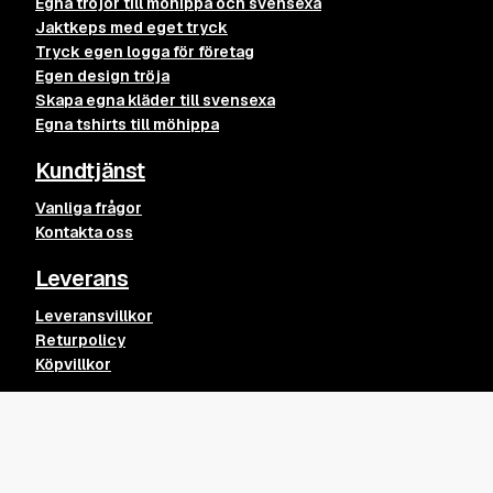
Egna tröjor till möhippa och svensexa
Jaktkeps med eget tryck
Tryck egen logga för företag
Egen design tröja
Skapa egna kläder till svensexa
Egna tshirts till möhippa
Kundtjänst
Vanliga frågor
Kontakta oss
Leverans
Leveransvillkor
Returpolicy
Köpvillkor
Övrigt
RUNA Tee
Lägg till
299
kr
Kvalitet på våra kläder och tryck
Blogginlägg