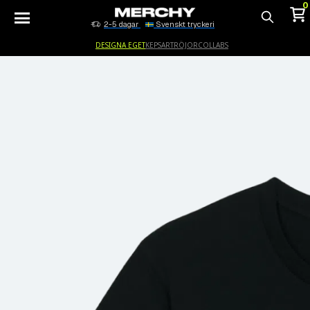
0
2-5 dagar
Svenskt tryckeri
Sök
DESIGNA EGET
KEPSAR
TRÖJOR
COLLABS