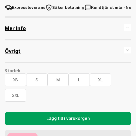
Expressleverans
Säker betalning
Kundtjänst mån-fre
Mer info
100% bomull – Organisk ringspunnen kammad,
Övrigt
Storlek
Lägg till i varukorgen