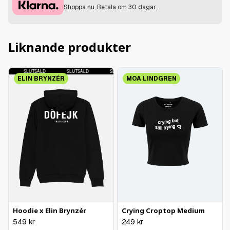
Shoppa nu. Betala om 30 dagar.
Liknande produkter
SLUTSÅLD
SLUTSÅLD
SLUTSÅLD
SLUTSÅLD
ELIN BRYNZÉR
MOA LINDGREN
Hoodie x Elin Brynzér
Crying Croptop Medium
549
kr
249
kr